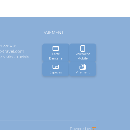
PAIEMENT
29 226 426
-travel.com
Carte
Paiement
5 Sfax - Tunisie
Bancaire
Mobile
Espèces
Virement
Powered by
3T