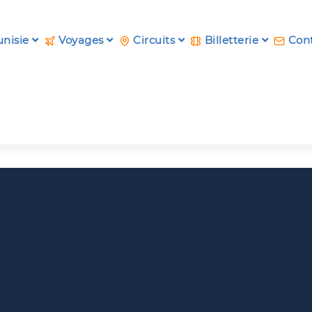
unisie
Voyages
Circuits
Billetterie
Cont