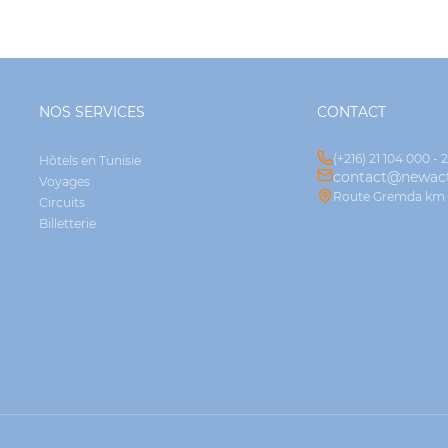
NOS SERVICES
CONTACT
(+216) 21 104 000 - 
Hôtels en Tunisie
contact@newact
Voyages
Route Gremda km 2.
Circuits
Billetterie