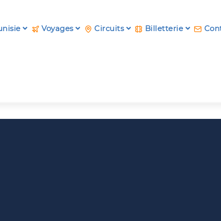
unisie
Voyages
Circuits
Billetterie
Cont