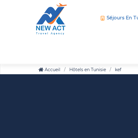
Séjours En T
Accueil
Hôtels en Tunisie
kef