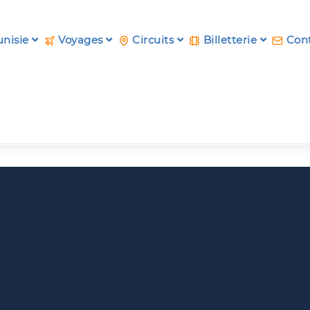
unisie
Voyages
Circuits
Billetterie
Cont