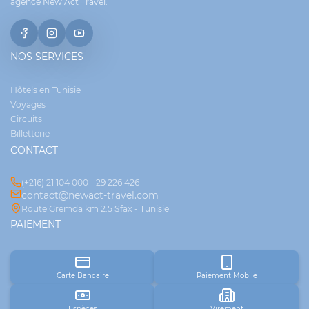
agence New Act Travel.
NOS SERVICES
Hôtels en Tunisie
Voyages
Circuits
Billetterie
CONTACT
(+216) 21 104 000 - 29 226 426
contact@newact-travel.com
Route Gremda km 2.5 Sfax - Tunisie
PAIEMENT
Carte Bancaire
Paiement Mobile
Espèces
Virement