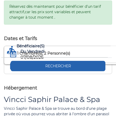
Réservez dès maintenant pour bénéficier d'un tarif
attractif,car les prix sont variables et peuvent
changer à tout moment .
Dates et Tarifs
Bénéficiaire(s)
Du Vendredi
1
Chambre(s),
2
Personne(s)
07/08/2026
Au Samedi
RECHERCHER
08/08/2026
Hébergement
Vincci Saphir Palace & Spa
Vincci Saphir Palace & Spa se trouve au bord d'une plage
privée où vous pourrez vous abriter à l'ombre d'un parasol