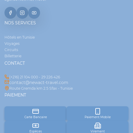
NOS SERVICES
Hôtels en Tunisie
Voyages
Circuits
Billetterie
CONTACT
(+216) 21 104 000 - 29 226 426
contact@newact-travel.com
Route Gremda km 2.5 Sfax - Tunisie
PAIEMENT
Carte Bancaire
Paiement Mobile
Espèces
Virement