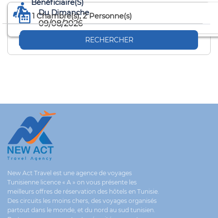
Bénéficiaire(s)
Du Dimanche
1
Chambre(s),
2
Personne(s)
09/08/2026
Au Lundi
RECHERCHER
10/08/2026
New Act Travel est une agence de voyages
Tunisienne licence « A » on vous présente les
meilleurs offres de réservation des hôtels en Tunisie.
Des circuits les moins chers, des voyages organisés
partout dans le monde, et du nord au sud tunisien.