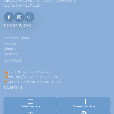
Partez en vacance en toute sécurité avec notre
agence New Act Travel.
NOS SERVICES
Hôtels en Tunisie
Voyages
Circuits
Billetterie
CONTACT
(+216) 21 104 000 - 29 226 426
contact@newact-travel.com
Route Gremda km 2.5 Sfax - Tunisie
PAIEMENT
Carte Bancaire
Paiement Mobile