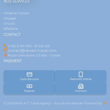
NOS SERVICES
Hôtels en Tunisie
Voyages
Circuits
Billetterie
CONTACT
(+216) 21 104 000 - 29 226 426
contact@newact-travel.com
Route Gremda km 2.5 Sfax - Tunisie
PAIEMENT
Carte Bancaire
Paiement Mobile
Espèces
Virement
© 2026 NEW ACT Travel Agency - Tous droits réservés
Powered by
3T