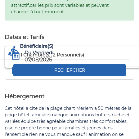
attractif,car les prix sont variables et peuvent
changer à tout moment .
Dates et Tarifs
Bénéficiaire(s)
Du Vendredi
1
Chambre(s),
2
Personne(s)
07/08/2026
Au Samedi
RECHERCHER
08/08/2026
Hébergement
Cet hôtel a cite de la plage chart Meriem a 50 mètres de la
plage hôtel familiale manque animations buffets ruche et
variées équipe très agréable chambres très confortables
piscine propre bonne pour familles et jeunes dans
l'ensemble rien ne vous manque sauf l'animation on se