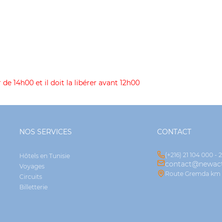
 de 14h00 et il doit la libérer avant 12h00
NOS SERVICES
CONTACT
(+216) 21 104 000 - 
Hôtels en Tunisie
contact@newact
Voyages
Route Gremda km 2.
Circuits
Billetterie