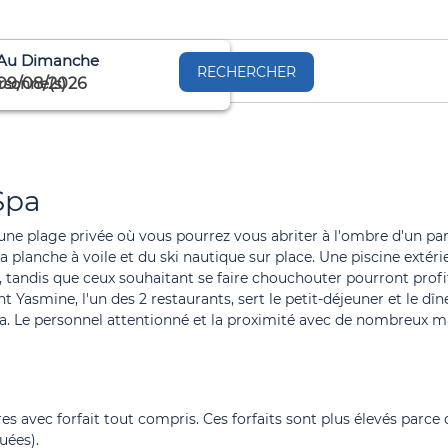
Au Dimanche
RECHERCHER
rsonne(s)
09/08/2026
Spa
une plage privée où vous pourrez vous abriter à l'ombre d'un para
la planche à voile et du ski nautique sur place. Une piscine extér
 tandis que ceux souhaitant se faire chouchouter pourront pro
t Yasmine, l'un des 2 restaurants, sert le petit-déjeuner et le dîn
una. Le personnel attentionné et la proximité avec de nombreux 
avec forfait tout compris. Ces forfaits sont plus élevés parce qu'
uées).