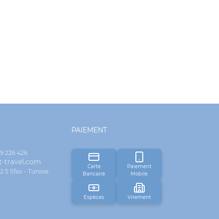
PAIEMENT
29 226 426
-travel.com
Carte
Paiement
5 Sfax - Tunisie
Bancaire
Mobile
Espèces
Virement