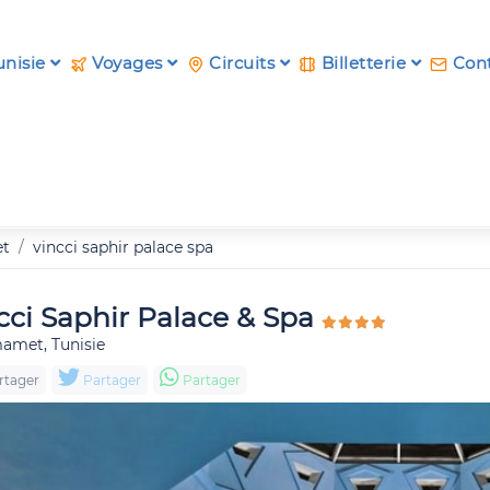
unisie
Voyages
Circuits
Billetterie
Cont
t
vincci saphir palace spa
cci Saphir Palace & Spa
met, Tunisie
rtager
Partager
Partager