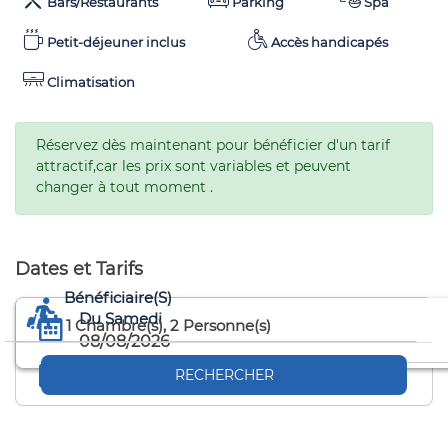
Bars/Restaurants
Parking
Spa
Petit-déjeuner inclus
Accès handicapés
Climatisation
Réservez dès maintenant pour bénéficier d'un tarif
attractif,car les prix sont variables et peuvent
changer à tout moment .
Dates et Tarifs
Bénéficiaire(s)
Du Samedi
1
Chambre(s),
2
Personne(s)
08/08/2026
Au Dimanche
RECHERCHER
09/08/2026