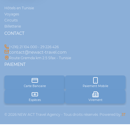
Hôtels en Tunisie
Voyages
Circuits
Billetterie
CONTACT
(+216) 21 104 000 - 29 226 426
contact@newact-travel.com
Route Gremda km 2.5 Sfax - Tunisie
PAIEMENT
Carte Bancaire
Paiement Mobile
Espèces
Virement
© 2026 NEW ACT Travel Agency - Tous droits réservés
Powered by
3T